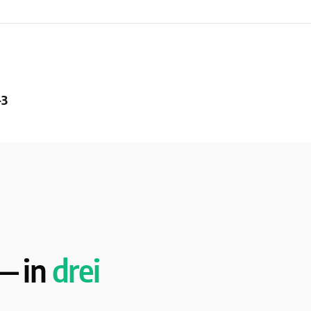
-3
— in
drei