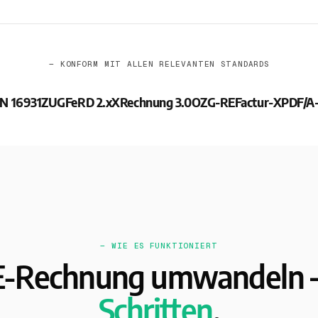
— KONFORM MIT ALLEN RELEVANTEN STANDARDS
N 16931
ZUGFeRD 2.x
XRechnung 3.0
OZG-RE
Factur-X
PDF/A
— WIE ES FUNKTIONIERT
 E-Rechnung umwandeln 
Schritten
.