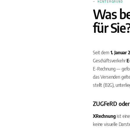
— HINTERGRUND
Was be
für Sie
Seit dem
1. Januar 
Geschäftsverkehr
E
E-Rechnung — gefor
das Versenden gelte
stellt (B2G), unterl
ZUGFeRD oder 
XRechnung
ist ein
keine visuelle Darst