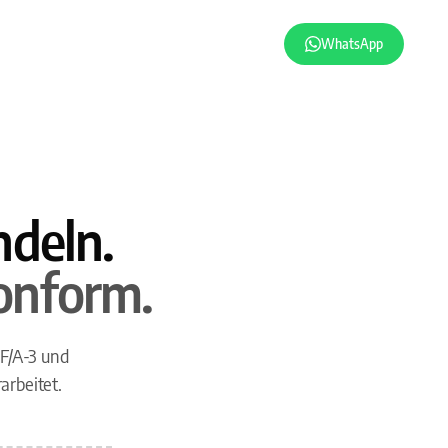
WhatsApp
deln.
onform.
F/A-3 und
rbeitet.