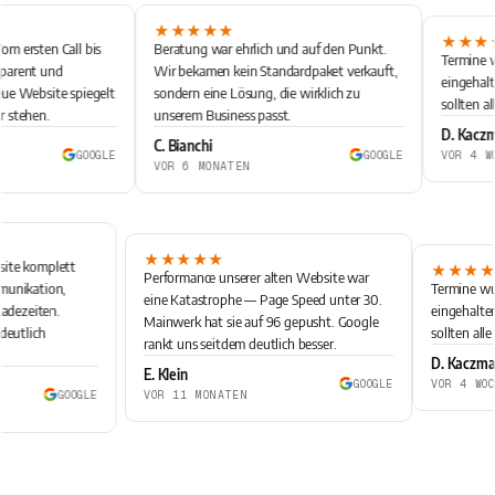
★★★★★
★★★★
ersten Call bis
Beratung war ehrlich und auf den Punkt.
Termine wur
rent und
Wir bekamen kein Standardpaket verkauft,
eingehalten,
 Website spiegelt
sondern eine Lösung, die wirklich zu
sollten alle
tehen.
unserem Business passt.
D. Kaczma
C. Bianchi
GOOGLE
GOOGLE
VOR 4 WOC
VOR 6 MONATEN
★★★★★
ebsite komplett
★★★
Performance unserer alten Website war
ommunikation,
Termine
eine Katastrophe — Page Speed unter 30.
e Ladezeiten.
eingehal
Mainwerk hat sie auf 96 gepusht. Google
ch deutlich
sollten 
rankt uns seitdem deutlich besser.
D. Kac
E. Klein
GOOGLE
VOR 4 
GOOGLE
VOR 11 MONATEN