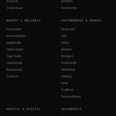
Zimmerei
Nachhilfe
Trockenbauer
Dolmetscher
BEAUTY & WELLNESS
GASTRONOMIE & HANDEL
Friseursalon
Restaurant
Kosmetikstudio
Café
Nagelstudio
Imbiss
Tattoo-Studio
Bäckerei
Yoga-Studio
Metzgerei
Goldschmied
Einzelhandel
Blumenladen
Onlineshop
Druckerei
Catering
Hotel
Foodtruck
Ferienwohnung
KREATIV & DIGITAL
GESUNDHEIT