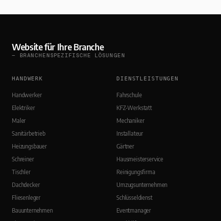
Website für Ihre Branche
— BRANCHENSPEZIFISCHE LÖSUNGEN
HANDWERK
DIENSTLEISTUNGEN
Handwerker
Fahrschule
Elektriker
KFZ-Werkstatt
Maler
Mechaniker
Sanitärbetrieb
Installateur
Heizungsbauer
Gärtner
Schreiner
Hausmeisterservice
Tischler
Reinigungsfirma
Dachdecker
Umzugsunternehmen
Fliesenleger
Schlüsseldienst
Bauunternehmen
Eventmanager