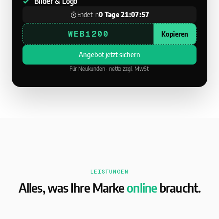
Bilder & Logo
Endet in
0 Tage 21:07:56
WEB1200
Kopieren
Angebot jetzt sichern
Für Neukunden · netto zzgl. MwSt.
LEISTUNGEN
Alles, was Ihre Marke
online
braucht.