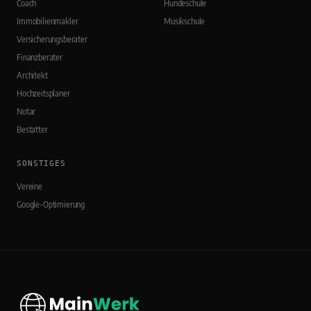
Coach
Hundeschule
Immobilienmakler
Musikschule
Versicherungsberater
Finanzberater
Architekt
Hochzeitsplaner
Notar
Bestatter
SONSTIGES
Vereine
Google-Optimierung