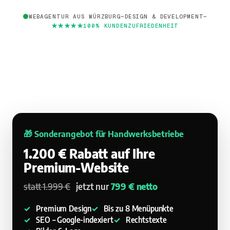
WEBAGENTUR AUS WÜRZBURG
—
DESIGN & DEVELOPMENT
—
★★★★★
★★★★★
100% KUNDENZUFRIEDENHEIT
🎁 Sonderangebot für Handwerksbetriebe
1.200 € Rabatt auf Ihre
Premium-Website
statt 1.999 €
jetzt nur
799 € netto
Premium Design
Bis zu 8 Menüpunkte
SEO – Google-indexiert
Rechtstexte