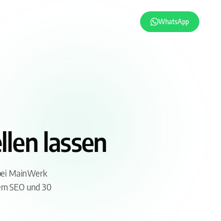
WhatsApp
len lassen
 bei MainWerk
lem SEO und 30