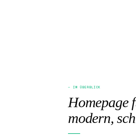
— IM ÜBERBLICK
Homepage fü
modern, sch