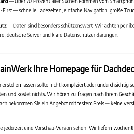
dard
— Über 70 Prozent aller Suchen kommen vom Smartphone
-First — schnelle Ladezeiten, einfache Navigation, große Tou
utz
— Daten sind besonders schützenswert. Wir achten penibel
are, deutsche Server und klare Datenschutzerklärungen.
 MainWerk Ihre Homepage für Dachdeck
stellen lassen sollte nicht kompliziert oder undurchsichtig sei
en und kostet nichts. Wir hören zu, fragen nach Ihrem Geschä
anach bekommen Sie ein Angebot mit festem Preis — keine vers
 jederzeit eine Vorschau-Version sehen. Wir liefern wöchentl