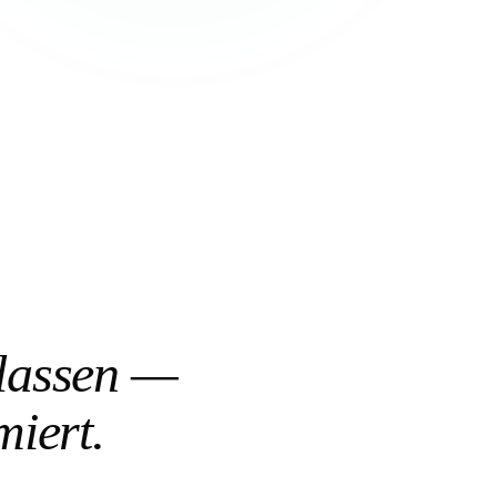
 lassen —
miert.