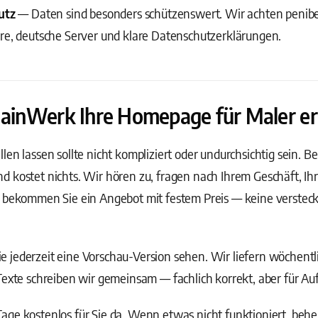
utz
— Daten sind besonders schützenswert. Wir achten penibel
are, deutsche Server und klare Datenschutzerklärungen.
 MainWerk Ihre Homepage für Maler er
en lassen sollte nicht kompliziert oder undurchsichtig sein. Bei
 kostet nichts. Wir hören zu, fragen nach Ihrem Geschäft, Ih
h bekommen Sie ein Angebot mit festem Preis — keine verstec
 jederzeit eine Vorschau-Version sehen. Wir liefern wöchentl
Texte schreiben wir gemeinsam — fachlich korrekt, aber für Au
ge kostenlos für Sie da. Wenn etwas nicht funktioniert, behebe