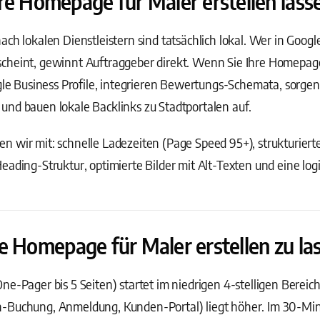
re Homepage für Maler erstellen lass
ach lokalen Dienstleistern sind tatsächlich lokal. Wer in Goog
cheint, gewinnt Auftraggeber direkt. Wenn Sie Ihre Homepage 
ogle Business Profile, integrieren Bewertungs-Schemata, sorgen
und bauen lokale Backlinks zu Stadtportalen auf.
 wir mit: schnelle Ladezeiten (Page Speed 95+), strukturiert
eading-Struktur, optimierte Bilder mit Alt-Texten und eine log
e Homepage für Maler erstellen zu la
ne-Pager bis 5 Seiten) startet im niedrigen 4-stelligen Berei
n-Buchung, Anmeldung, Kunden-Portal) liegt höher. Im 30-M