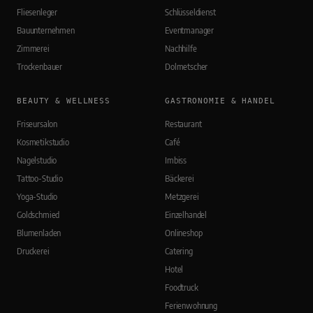
Fliesenleger
Schlüsseldienst
Bauunternehmen
Eventmanager
Zimmerei
Nachhilfe
Trockenbauer
Dolmetscher
BEAUTY & WELLNESS
GASTRONOMIE & HANDEL
Friseursalon
Restaurant
Kosmetikstudio
Café
Nagelstudio
Imbiss
Tattoo-Studio
Bäckerei
Yoga-Studio
Metzgerei
Goldschmied
Einzelhandel
Blumenladen
Onlineshop
Druckerei
Catering
Hotel
Foodtruck
Ferienwohnung