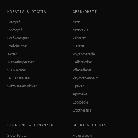
KREATIV & DIGITAL
GESUNDHEIT
Fotograf
Ärzte
Videograf
Arztpraxis
Grafikdesigner
Zahnarzt
Webdesigner
Tierarzt
Texter
Physiotherapie
Marketingberater
Heilpraktiker
SEO-Berater
Pflegedienst
IT-Dienstleister
Psychotherapeut
Softwareentwickler
Optiker
Apotheke
Logopädie
Ergotherapie
BERATUNG & FINANZEN
SPORT & FITNESS
Steuerberater
Fitnessstudio