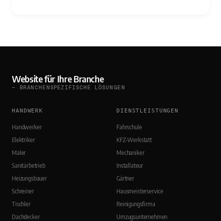
Website für Ihre Branche
— BRANCHENSPEZIFISCHE LÖSUNGEN
HANDWERK
DIENSTLEISTUNGEN
Handwerker
Fahrschule
Elektriker
KFZ-Werkstatt
Maler
Mechaniker
Sanitärbetrieb
Installateur
Heizungsbauer
Gärtner
Schreiner
Hausmeisterservice
Tischler
Reinigungsfirma
Dachdecker
Umzugsunternehmen