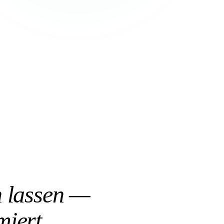
n lassen —
miert.