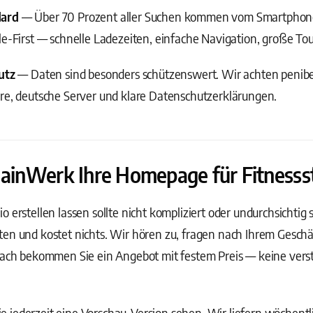
dard
— Über 70 Prozent aller Suchen kommen vom Smartphone
le-First — schnelle Ladezeiten, einfache Navigation, große To
utz
— Daten sind besonders schützenswert. Wir achten penibel
are, deutsche Server und klare Datenschutzerklärungen.
MainWerk Ihre Homepage für Fitnessst
 erstellen lassen sollte nicht kompliziert oder undurchsichtig s
en und kostet nichts. Wir hören zu, fragen nach Ihrem Geschä
anach bekommen Sie ein Angebot mit festem Preis — keine vers
 jederzeit eine Vorschau-Version sehen. Wir liefern wöchentl