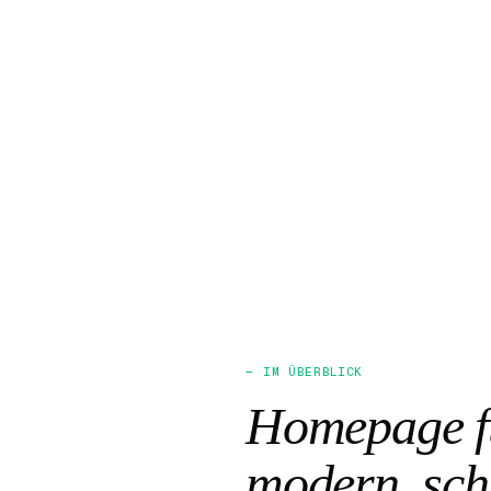
— IM ÜBERBLICK
Homepage fü
modern, sch