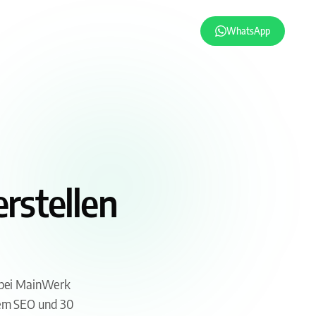
WhatsApp
rstellen
e bei MainWerk
lem SEO und 30