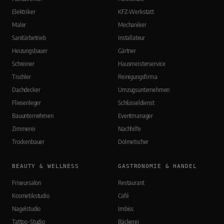
Elektriker
KFZ-Werkstatt
Maler
Mechaniker
Sanitärbetrieb
Installateur
Heizungsbauer
Gärtner
Schreiner
Hausmeisterservice
Tischler
Reinigungsfirma
Dachdecker
Umzugsunternehmen
Fliesenleger
Schlüsseldienst
Bauunternehmen
Eventmanager
Zimmerei
Nachhilfe
Trockenbauer
Dolmetscher
BEAUTY & WELLNESS
GASTRONOMIE & HANDEL
Friseursalon
Restaurant
Kosmetikstudio
Café
Nagelstudio
Imbiss
Tattoo-Studio
Bäckerei