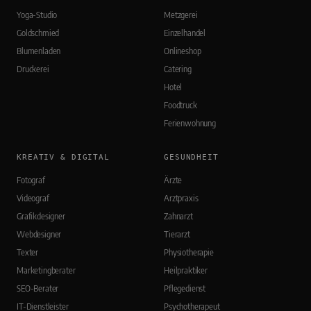
Yoga-Studio
Metzgerei
Goldschmied
Einzelhandel
Blumenladen
Onlineshop
Druckerei
Catering
Hotel
Foodtruck
Ferienwohnung
KREATIV & DIGITAL
GESUNDHEIT
Fotograf
Ärzte
Videograf
Arztpraxis
Grafikdesigner
Zahnarzt
Webdesigner
Tierarzt
Texter
Physiotherapie
Marketingberater
Heilpraktiker
SEO-Berater
Pflegedienst
IT-Dienstleister
Psychotherapeut