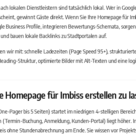
ach lokalen Dienstleistern sind tatsächlich lokal. Wer in Goog
heint, gewinnt Gäste direkt. Wenn Sie Ihre Homepage für Imbi
ogle Business Profile, integrieren Bewertungs-Schemata, sorgen
und bauen lokale Backlinks zu Stadtportalen auf.
 wir mit: schnelle Ladezeiten (Page Speed 95+), strukturiert
eading-Struktur, optimierte Bilder mit Alt-Texten und eine log
e Homepage für Imbiss erstellen zu l
One-Pager bis 5 Seiten) startet im niedrigen 4-stelligen Berei
n (Termin-Buchung, Anmeldung, Kunden-Portal) liegt höher. 
eis ohne Stundenabrechnung am Ende. Sie wissen vor Projekts