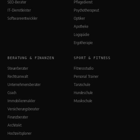
SEO-Berater
Pflegedienst
IT-Dienstleister
Psychotherapeut
Softwareentwickler
Optiker
Apotheke
Logopädie
Ergotherapie
BERATUNG & FINANZEN
SPORT & FITNESS
Steuerberater
Fitnessstudio
Rechtsanwalt
Personal Trainer
Unternehmensberater
Tanzschule
Coach
Hundeschule
Immobilienmakler
Musikschule
Versicherungsberater
Finanzberater
Architekt
Hochzeitsplaner