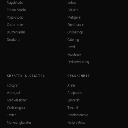
Nagelstudio
Imbiss
Tattoo-Studio
Bäckerei
Yoga-Studio
Metzgerei
Goldschmied
Einzelhandel
Blumenladen
Onlineshop
Druckerei
Catering
Hotel
Foodtruck
Ferienwohnung
KREATIV & DIGITAL
GESUNDHEIT
Fotograf
Ärzte
Videograf
Arztpraxis
Grafikdesigner
Zahnarzt
Webdesigner
Tierarzt
Texter
Physiotherapie
Marketingberater
Heilpraktiker