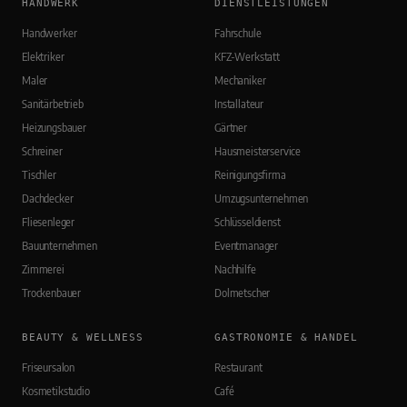
HANDWERK
DIENSTLEISTUNGEN
Handwerker
Fahrschule
Elektriker
KFZ-Werkstatt
Maler
Mechaniker
Sanitärbetrieb
Installateur
Heizungsbauer
Gärtner
Schreiner
Hausmeisterservice
Tischler
Reinigungsfirma
Dachdecker
Umzugsunternehmen
Fliesenleger
Schlüsseldienst
Bauunternehmen
Eventmanager
Zimmerei
Nachhilfe
Trockenbauer
Dolmetscher
BEAUTY & WELLNESS
GASTRONOMIE & HANDEL
Friseursalon
Restaurant
Kosmetikstudio
Café