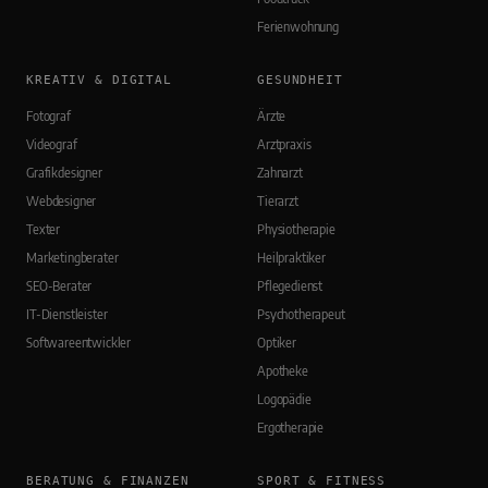
Ferienwohnung
KREATIV & DIGITAL
GESUNDHEIT
Fotograf
Ärzte
Videograf
Arztpraxis
Grafikdesigner
Zahnarzt
Webdesigner
Tierarzt
Texter
Physiotherapie
Marketingberater
Heilpraktiker
SEO-Berater
Pflegedienst
IT-Dienstleister
Psychotherapeut
Softwareentwickler
Optiker
Apotheke
Logopädie
Ergotherapie
BERATUNG & FINANZEN
SPORT & FITNESS