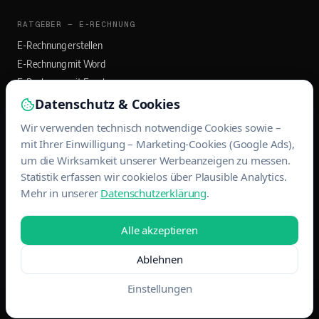
RATGEBER — E-RECHNUNG
E-Rechnung erstellen
E-Rechnung mit Word
E-Rechnung mit Excel
E-Rechnung mit Outlook
Datenschutz & Cookies
Wir verwenden technisch notwendige Cookies sowie –
RATGEBER — BANQO APP
mit Ihrer Einwilligung – Marketing-Cookies (Google Ads),
Rechnungs-App für Selbstständige
um die Wirksamkeit unserer Werbeanzeigen zu messen.
Statistik erfassen wir cookielos über Plausible Analytics.
Rechnungen mit App schreiben
Mehr in unserer
Datenschutzerklärung
.
EÜR und USt-Voranmeldung
Belege scannen & DATEV-Export
Alle akzeptieren
Ablehnen
© 2026 MAINWERK WEBDESIGN · ALLE RECHTE VORBEHALTEN
IMPRESSUM
DATENSCHUTZ
Einstellungen