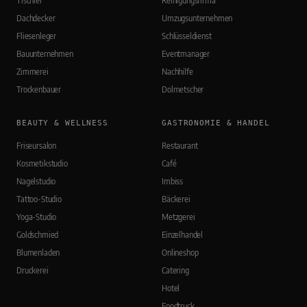
Tischler
Reinigungsfirma
Dachdecker
Umzugsunternehmen
Fliesenleger
Schlüsseldienst
Bauunternehmen
Eventmanager
Zimmerei
Nachhilfe
Trockenbauer
Dolmetscher
BEAUTY & WELLNESS
GASTRONOMIE & HANDEL
Friseursalon
Restaurant
Kosmetikstudio
Café
Nagelstudio
Imbiss
Tattoo-Studio
Bäckerei
Yoga-Studio
Metzgerei
Goldschmied
Einzelhandel
Blumenladen
Onlineshop
Druckerei
Catering
Hotel
Foodtruck