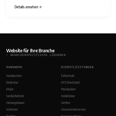
Details ansehen
Website für Ihre Branche
— BRANCHENSPEZIFISCHE LÖSUNGEN
HANDWERK
DIENSTLEISTUNGEN
Handwerker
Fahrschule
Elektriker
KFZ-Werkstatt
Maler
Mechaniker
Sanitärbetrieb
Installateur
Heizungsbauer
Gärtner
Schreiner
Hausmeisterservice