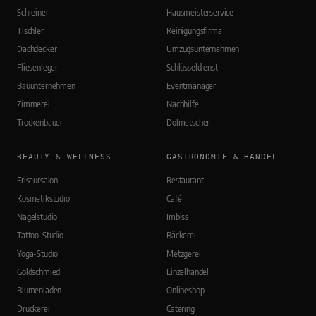
Schreiner
Hausmeisterservice
Tischler
Reinigungsfirma
Dachdecker
Umzugsunternehmen
Fliesenleger
Schlüsseldienst
Bauunternehmen
Eventmanager
Zimmerei
Nachhilfe
Trockenbauer
Dolmetscher
BEAUTY & WELLNESS
GASTRONOMIE & HANDEL
Friseursalon
Restaurant
Kosmetikstudio
Café
Nagelstudio
Imbiss
Tattoo-Studio
Bäckerei
Yoga-Studio
Metzgerei
Goldschmied
Einzelhandel
Blumenladen
Onlineshop
Druckerei
Catering