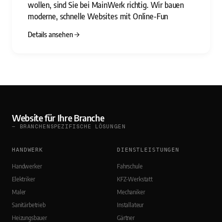
wollen, sind Sie bei MainWerk richtig. Wir bauen
moderne, schnelle Websites mit Online-Fun
Details ansehen
Website für Ihre Branche
— BRANCHENSPEZIFISCHE LÖSUNGEN
HANDWERK
DIENSTLEISTUNGEN
Handwerker
Fahrschule
Elektriker
KFZ-Werkstatt
Maler
Mechaniker
Sanitärbetrieb
Installateur
Heizungsbauer
Gärtner