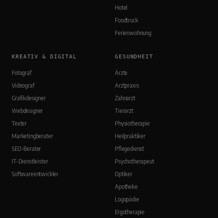
Hotel
Foodtruck
Ferienwohnung
KREATIV & DIGITAL
GESUNDHEIT
Fotograf
Ärzte
Videograf
Arztpraxis
Grafikdesigner
Zahnarzt
Webdesigner
Tierarzt
Texter
Physiotherapie
Marketingberater
Heilpraktiker
SEO-Berater
Pflegedienst
IT-Dienstleister
Psychotherapeut
Softwareentwickler
Optiker
Apotheke
Logopädie
Ergotherapie