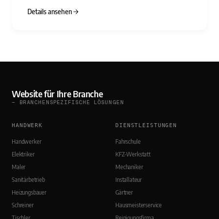
Details ansehen
Website für Ihre Branche
— BRANCHENSPEZIFISCHE LÖSUNGEN
HANDWERK
DIENSTLEISTUNGEN
Handwerker
Fahrschule
Elektriker
KFZ-Werkstatt
Maler
Mechaniker
Sanitärbetrieb
Installateur
Heizungsbauer
Gärtner
Schreiner
Hausmeisterservice
Tischler
Reinigungsfirma