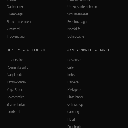
Dachdecker
Umzugsunternehmen
Fliesenleger
Schlüsseldienst
Bauunternehmen
Eventmanager
Zimmerei
Nachhilfe
Trockenbauer
Dolmetscher
BEAUTY & WELLNESS
GASTRONOMIE & HANDEL
Friseursalon
Restaurant
Kosmetikstudio
Café
Nagelstudio
Imbiss
Tattoo-Studio
Bäckerei
Yoga-Studio
Metzgerei
Goldschmied
Einzelhandel
Blumenladen
Onlineshop
Druckerei
Catering
Hotel
Foodtruck