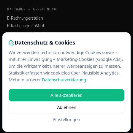
RATGEBER — E-RECHNUNG
E-Rechnung erstellen
E-Rechnung mit Word
E-Rechnung mit Excel
E-Rechnung mit Outlook
Datenschutz & Cookies
Wir verwenden technisch notwendige Cookies sowie –
RATGEBER — BANQO APP
mit Ihrer Einwilligung – Marketing-Cookies (Google Ads),
Rechnungs-App für Selbstständige
um die Wirksamkeit unserer Werbeanzeigen zu messen.
Statistik erfassen wir cookielos über Plausible Analytics.
Rechnungen mit App schreiben
Mehr in unserer
Datenschutzerklärung
.
EÜR und USt-Voranmeldung
Belege scannen & DATEV-Export
Alle akzeptieren
Ablehnen
© 2026 MAINWERK WEBDESIGN · ALLE RECHTE VORBEHALTEN
IMPRESSUM
DATENSCHUTZ
Einstellungen