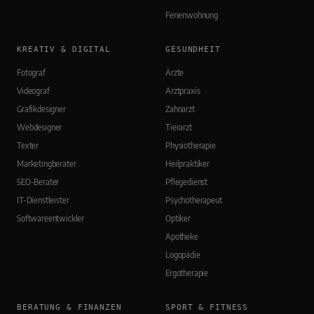
Ferienwohnung
KREATIV & DIGITAL
GESUNDHEIT
Fotograf
Ärzte
Videograf
Arztpraxis
Grafikdesigner
Zahnarzt
Webdesigner
Tierarzt
Texter
Physiotherapie
Marketingberater
Heilpraktiker
SEO-Berater
Pflegedienst
IT-Dienstleister
Psychotherapeut
Softwareentwickler
Optiker
Apotheke
Logopädie
Ergotherapie
BERATUNG & FINANZEN
SPORT & FITNESS