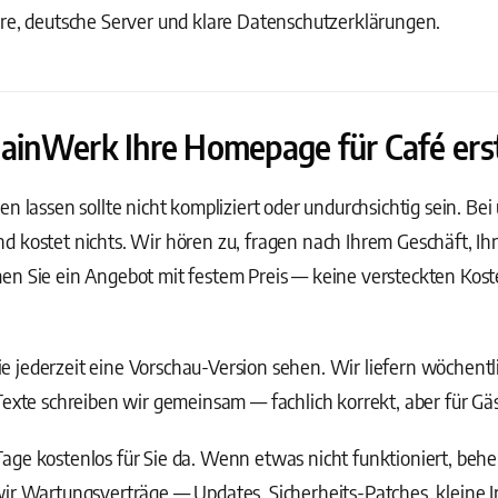
are, deutsche Server und klare Datenschutzerklärungen.
 MainWerk Ihre Homepage für Café ers
n lassen sollte nicht kompliziert oder undurchsichtig sein. Bei 
d kostet nichts. Wir hören zu, fragen nach Ihrem Geschäft, I
en Sie ein Angebot mit festem Preis — keine versteckten Kost
 jederzeit eine Vorschau-Version sehen. Wir liefern wöchentl
Texte schreiben wir gemeinsam — fachlich korrekt, aber für Gäs
ge kostenlos für Sie da. Wenn etwas nicht funktioniert, behebe
wir Wartungsverträge — Updates, Sicherheits-Patches, kleine 