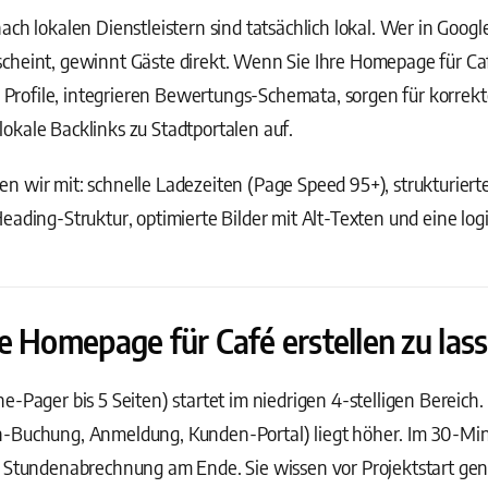
ach lokalen Dienstleistern sind tatsächlich lokal. Wer in Goog
heint, gewinnt Gäste direkt. Wenn Sie Ihre Homepage für Café
ss Profile, integrieren Bewertungs-Schemata, sorgen für korrek
okale Backlinks zu Stadtportalen auf.
 wir mit: schnelle Ladezeiten (Page Speed 95+), strukturiert
eading-Struktur, optimierte Bilder mit Alt-Texten und eine log
e Homepage für Café erstellen zu las
e-Pager bis 5 Seiten) startet im niedrigen 4-stelligen Bereic
n-Buchung, Anmeldung, Kunden-Portal) liegt höher. Im 30-M
e Stundenabrechnung am Ende. Sie wissen vor Projektstart g