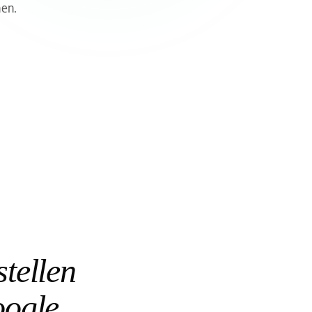
hen.
tellen
oogle