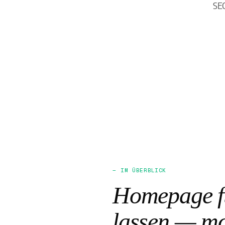
SEO
— IM ÜBERBLICK
Homepage fü
lassen — mo