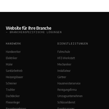
Website für Ihre Branche
— BRANCHENSPEZIFISCHE LÖSUNGEN
HANDWERK
DIENSTLEISTUNGEN
Handwerker
Fahrschule
Elektriker
KFZ-Werkstatt
Maler
Mechaniker
Sanitärbetrieb
Installateur
Heizungsbauer
Gärtner
Schreiner
Hausmeisterservice
Tischler
Reinigungsfirma
Dachdecker
Umzugsunternehmen
Fliesenleger
Schlüsseldienst
Bauunternehmen
Eventmanager