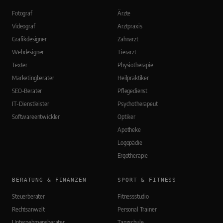
Fotograf
Ärzte
Videograf
Arztpraxis
Grafikdesigner
Zahnarzt
Webdesigner
Tierarzt
Texter
Physiotherapie
Marketingberater
Heilpraktiker
SEO-Berater
Pflegedienst
IT-Dienstleister
Psychotherapeut
Softwareentwickler
Optiker
Apotheke
Logopädie
Ergotherapie
BERATUNG & FINANZEN
SPORT & FITNESS
Steuerberater
Fitnessstudio
Rechtsanwalt
Personal Trainer
Unternehmensberater
Tanzschule