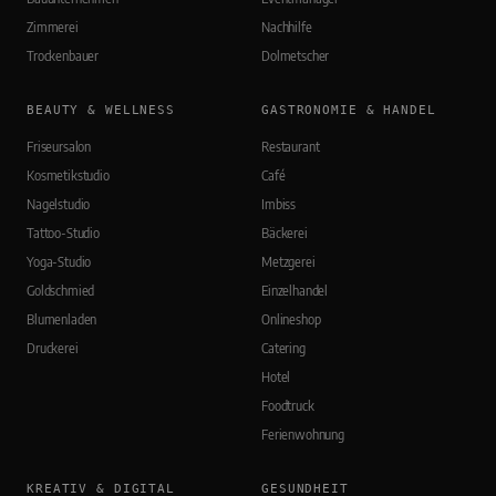
Zimmerei
Nachhilfe
Trockenbauer
Dolmetscher
BEAUTY & WELLNESS
GASTRONOMIE & HANDEL
Friseursalon
Restaurant
Kosmetikstudio
Café
Nagelstudio
Imbiss
Tattoo-Studio
Bäckerei
Yoga-Studio
Metzgerei
Goldschmied
Einzelhandel
Blumenladen
Onlineshop
Druckerei
Catering
Hotel
Foodtruck
Ferienwohnung
KREATIV & DIGITAL
GESUNDHEIT