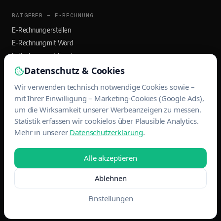
RATGEBER — E-RECHNUNG
E-Rechnung erstellen
E-Rechnung mit Word
E-Rechnung mit Excel
E-Rechnung mit Outlook
Datenschutz & Cookies
Wir verwenden technisch notwendige Cookies sowie –
RATGEBER — BANQO APP
mit Ihrer Einwilligung – Marketing-Cookies (Google Ads),
Rechnungs-App für Selbstständige
um die Wirksamkeit unserer Werbeanzeigen zu messen.
Statistik erfassen wir cookielos über Plausible Analytics.
Rechnungen mit App schreiben
Mehr in unserer
Datenschutzerklärung
.
EÜR und USt-Voranmeldung
Belege scannen & DATEV-Export
Alle akzeptieren
Ablehnen
© 2026 MAINWERK WEBDESIGN · ALLE RECHTE VORBEHALTEN
IMPRESSUM
DATENSCHUTZ
Einstellungen