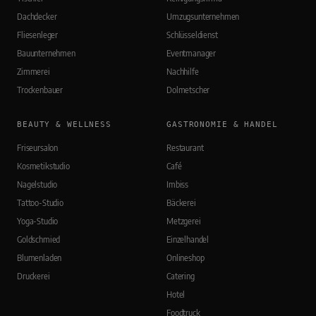
Dachdecker
Umzugsunternehmen
Fliesenleger
Schlüsseldienst
Bauunternehmen
Eventmanager
Zimmerei
Nachhilfe
Trockenbauer
Dolmetscher
BEAUTY & WELLNESS
GASTRONOMIE & HANDEL
Friseursalon
Restaurant
Kosmetikstudio
Café
Nagelstudio
Imbiss
Tattoo-Studio
Bäckerei
Yoga-Studio
Metzgerei
Goldschmied
Einzelhandel
Blumenladen
Onlineshop
Druckerei
Catering
Hotel
Foodtruck