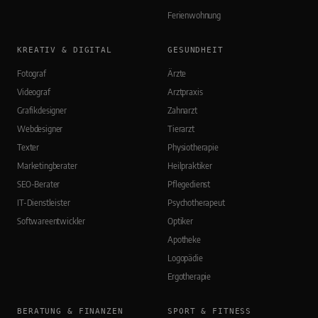
Ferienwohnung
KREATIV & DIGITAL
GESUNDHEIT
Fotograf
Ärzte
Videograf
Arztpraxis
Grafikdesigner
Zahnarzt
Webdesigner
Tierarzt
Texter
Physiotherapie
Marketingberater
Heilpraktiker
SEO-Berater
Pflegedienst
IT-Dienstleister
Psychotherapeut
Softwareentwickler
Optiker
Apotheke
Logopädie
Ergotherapie
BERATUNG & FINANZEN
SPORT & FITNESS