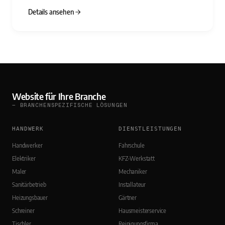
Details ansehen
Website für Ihre Branche
— BRANCHENSPEZIFISCHE LÖSUNGEN
HANDWERK
DIENSTLEISTUNGEN
Handwerker
Fahrschule
Elektriker
KFZ-Werkstatt
Maler
Mechaniker
Sanitärbetrieb
Installateur
Heizungsbauer
Gärtner
Schreiner
Hausmeisterservice
Tischler
Reinigungsfirma