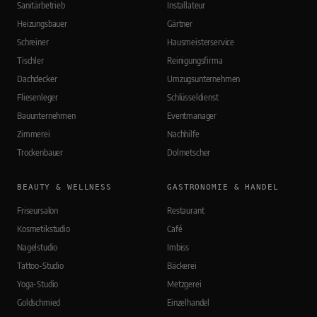
Sanitärbetrieb
Installateur
Heizungsbauer
Gärtner
Schreiner
Hausmeisterservice
Tischler
Reinigungsfirma
Dachdecker
Umzugsunternehmen
Fliesenleger
Schlüsseldienst
Bauunternehmen
Eventmanager
Zimmerei
Nachhilfe
Trockenbauer
Dolmetscher
BEAUTY & WELLNESS
GASTRONOMIE & HANDEL
Friseursalon
Restaurant
Kosmetikstudio
Café
Nagelstudio
Imbiss
Tattoo-Studio
Bäckerei
Yoga-Studio
Metzgerei
Goldschmied
Einzelhandel