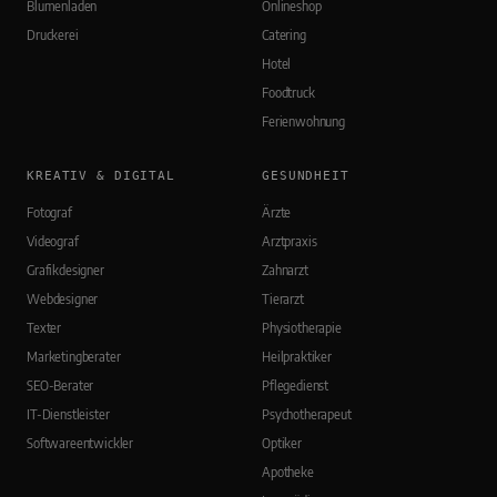
Blumenladen
Onlineshop
Druckerei
Catering
Hotel
Foodtruck
Ferienwohnung
KREATIV & DIGITAL
GESUNDHEIT
Fotograf
Ärzte
Videograf
Arztpraxis
Grafikdesigner
Zahnarzt
Webdesigner
Tierarzt
Texter
Physiotherapie
Marketingberater
Heilpraktiker
SEO-Berater
Pflegedienst
IT-Dienstleister
Psychotherapeut
Softwareentwickler
Optiker
Apotheke