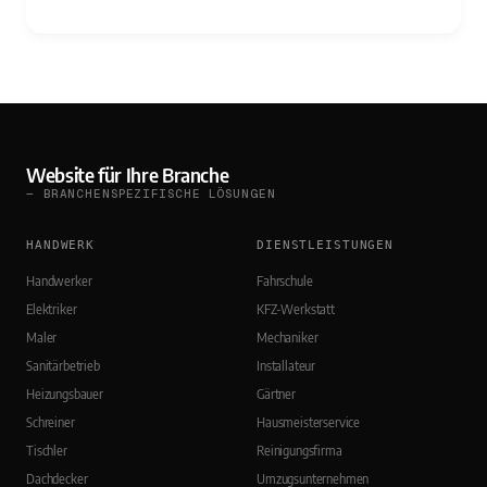
Website für Ihre Branche
— BRANCHENSPEZIFISCHE LÖSUNGEN
HANDWERK
DIENSTLEISTUNGEN
Handwerker
Fahrschule
Elektriker
KFZ-Werkstatt
Maler
Mechaniker
Sanitärbetrieb
Installateur
Heizungsbauer
Gärtner
Schreiner
Hausmeisterservice
Tischler
Reinigungsfirma
Dachdecker
Umzugsunternehmen