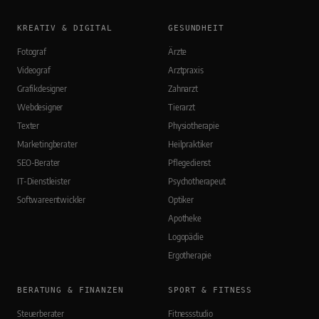
KREATIV & DIGITAL
GESUNDHEIT
Fotograf
Ärzte
Videograf
Arztpraxis
Grafikdesigner
Zahnarzt
Webdesigner
Tierarzt
Texter
Physiotherapie
Marketingberater
Heilpraktiker
SEO-Berater
Pflegedienst
IT-Dienstleister
Psychotherapeut
Softwareentwickler
Optiker
Apotheke
Logopädie
Ergotherapie
BERATUNG & FINANZEN
SPORT & FITNESS
Steuerberater
Fitnessstudio