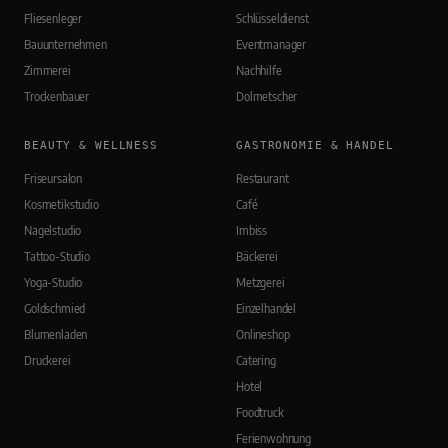
Fliesenleger
Schlüsseldienst
Bauunternehmen
Eventmanager
Zimmerei
Nachhilfe
Trockenbauer
Dolmetscher
BEAUTY & WELLNESS
GASTRONOMIE & HANDEL
Friseursalon
Restaurant
Kosmetikstudio
Café
Nagelstudio
Imbiss
Tattoo-Studio
Bäckerei
Yoga-Studio
Metzgerei
Goldschmied
Einzelhandel
Blumenladen
Onlineshop
Druckerei
Catering
Hotel
Foodtruck
Ferienwohnung