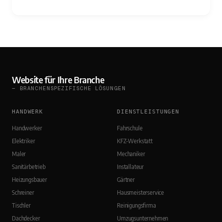
Website für Ihre Branche
— BRANCHENSPEZIFISCHE LÖSUNGEN
HANDWERK
DIENSTLEISTUNGEN
Handwerker
Fahrschule
Elektriker
KFZ-Werkstatt
Maler
Mechaniker
Sanitärbetrieb
Installateur
Heizungsbauer
Gärtner
Schreiner
Hausmeisterservice
Tischler
Reinigungsfirma
Dachdecker
Umzugsunternehmen