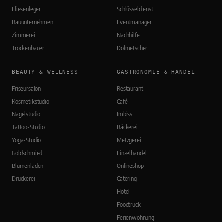
Fliesenleger
Schlüsseldienst
Bauunternehmen
Eventmanager
Zimmerei
Nachhilfe
Trockenbauer
Dolmetscher
BEAUTY & WELLNESS
GASTRONOMIE & HANDEL
Friseursalon
Restaurant
Kosmetikstudio
Café
Nagelstudio
Imbiss
Tattoo-Studio
Bäckerei
Yoga-Studio
Metzgerei
Goldschmied
Einzelhandel
Blumenladen
Onlineshop
Druckerei
Catering
Hotel
Foodtruck
Ferienwohnung