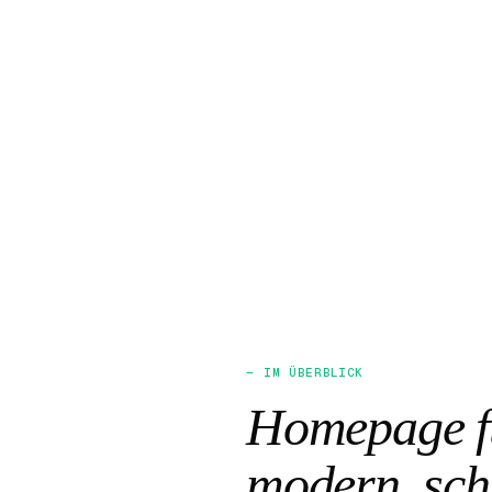
— IM ÜBERBLICK
Homepage fü
modern, sch