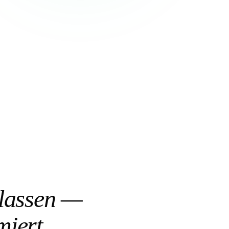
 lassen —
miert.