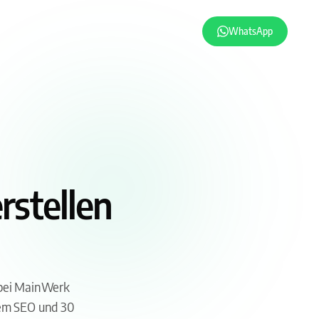
WhatsApp
rstellen
e bei MainWerk
lem SEO und 30