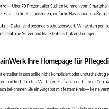
dard
— Über 70 Prozent aller Suchen kommen vom Smartphone
e-First — schnelle Ladezeiten, einfache Navigation, große To
utz
— Daten sind besonders schützenswert. Wir achten penibel
are, deutsche Server und klare Datenschutzerklärungen.
MainWerk Ihre Homepage für Pflegedie
erstellen lassen sollte nicht kompliziert oder undurchsichtig se
en und kostet nichts. Wir hören zu, fragen nach Ihrem Geschä
anach bekommen Sie ein Angebot mit festem Preis — keine vers
 jederzeit eine Vorschau-Version sehen. Wir liefern wöchentl