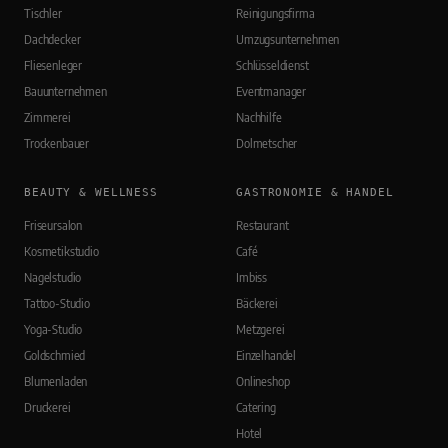
Tischler
Reinigungsfirma
Dachdecker
Umzugsunternehmen
Fliesenleger
Schlüsseldienst
Bauunternehmen
Eventmanager
Zimmerei
Nachhilfe
Trockenbauer
Dolmetscher
BEAUTY & WELLNESS
GASTRONOMIE & HANDEL
Friseursalon
Restaurant
Kosmetikstudio
Café
Nagelstudio
Imbiss
Tattoo-Studio
Bäckerei
Yoga-Studio
Metzgerei
Goldschmied
Einzelhandel
Blumenladen
Onlineshop
Druckerei
Catering
Hotel