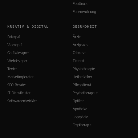
Foodtruck
Ferienwohnung
KREATIV & DIGITAL
GESUNDHEIT
Fotograf
Ärzte
Videograf
Arztpraxis
Grafikdesigner
Zahnarzt
Webdesigner
Tierarzt
Texter
Physiotherapie
Marketingberater
Heilpraktiker
SEO-Berater
Pflegedienst
IT-Dienstleister
Psychotherapeut
Softwareentwickler
Optiker
Apotheke
Logopädie
Ergotherapie