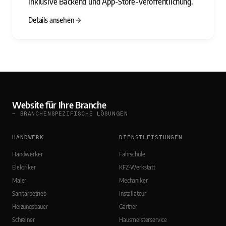
inklusive Backend und App-Store-Veröffentlichung.
Details ansehen
Website für Ihre Branche
— BRANCHENSPEZIFISCHE LÖSUNGEN
HANDWERK
DIENSTLEISTUNGEN
Handwerker
Fahrschule
Elektriker
KFZ-Werkstatt
Maler
Mechaniker
Sanitärbetrieb
Installateur
Heizungsbauer
Gärtner
Schreiner
Hausmeisterservice