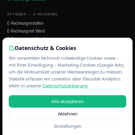
RATGEBER — E-RECHNUNG
E-Rechnung erstellen
E-Rechnung mit Word
E-Rechnung mit Excel
E-Rechnung mit Outlook
Datenschutz & Cookies
Wir verwenden technisch notwendige Cookies sowie –
RATGEBER — BANQO APP
mit Ihrer Einwilligung – Marketing-Cookies (Google Ads),
Rechnungs-App für Selbstständige
um die Wirksamkeit unserer Werbeanzeigen zu messen.
Statistik erfassen wir cookielos über Plausible Analytics.
Rechnungen mit App schreiben
Mehr in unserer
Datenschutzerklärung
.
EÜR und USt-Voranmeldung
Belege scannen & DATEV-Export
Alle akzeptieren
Ablehnen
© 2026 MAINWERK WEBDESIGN · ALLE RECHTE VORBEHALTEN
IMPRESSUM
DATENSCHUTZ
Einstellungen