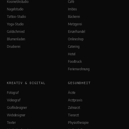
Kosmetikstudio
Café
Nagelstudio
Imbiss
Tattoo-Studio
Bäckerei
Yoga-Studio
Metzgerei
Goldschmied
Einzelhandel
Blumenladen
Onlineshop
Druckerei
Catering
Hotel
Foodtruck
Ferienwohnung
KREATIV & DIGITAL
GESUNDHEIT
Fotograf
Ärzte
Videograf
Arztpraxis
Grafikdesigner
Zahnarzt
Webdesigner
Tierarzt
Texter
Physiotherapie