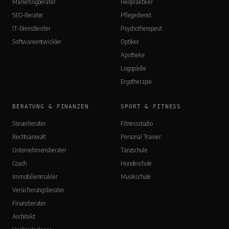
Marketingberater
Heilpraktiker
SEO-Berater
Pflegedienst
IT-Dienstleister
Psychotherapeut
Softwareentwickler
Optiker
Apotheke
Logopädie
Ergotherapie
BERATUNG & FINANZEN
SPORT & FITNESS
Steuerberater
Fitnessstudio
Rechtsanwalt
Personal Trainer
Unternehmensberater
Tanzschule
Coach
Hundeschule
Immobilienmakler
Musikschule
Versicherungsberater
Finanzberater
Architekt