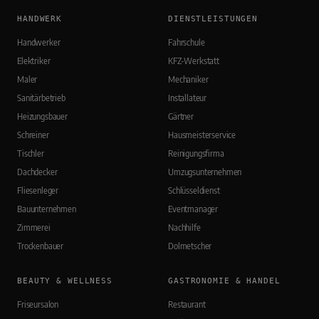
HANDWERK
DIENSTLEISTUNGEN
Handwerker
Fahrschule
Elektriker
KFZ-Werkstatt
Maler
Mechaniker
Sanitärbetrieb
Installateur
Heizungsbauer
Gärtner
Schreiner
Hausmeisterservice
Tischler
Reinigungsfirma
Dachdecker
Umzugsunternehmen
Fliesenleger
Schlüsseldienst
Bauunternehmen
Eventmanager
Zimmerei
Nachhilfe
Trockenbauer
Dolmetscher
BEAUTY & WELLNESS
GASTRONOMIE & HANDEL
Friseursalon
Restaurant