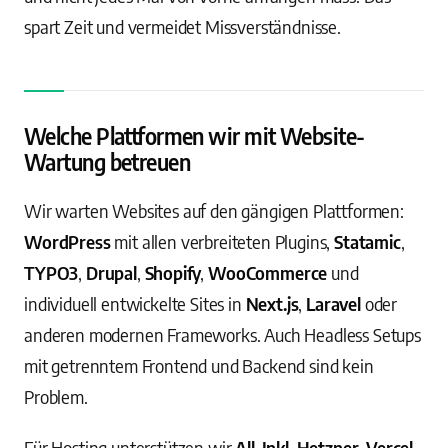
spart Zeit und vermeidet Missverständnisse.
Welche Plattformen wir mit Website-
Wartung betreuen
Wir warten Websites auf den gängigen Plattformen:
WordPress
mit allen verbreiteten Plugins,
Statamic
,
TYPO3
,
Drupal
,
Shopify
,
WooCommerce
und
individuell entwickelte Sites in
Next.js
,
Laravel
oder
anderen modernen Frameworks. Auch Headless Setups
mit getrenntem Frontend und Backend sind kein
Problem.
Für Hosting unterstützen wir
All-Inkl
,
Hetzner
,
Vercel
,