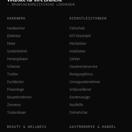
— BRANCHENSPEZIFISCHE LÖSUNGEN
HANDWERK
DIENSTLEISTUNGEN
Handwerker
Fahrschule
Elektriker
KFZ-Werkstatt
Maler
Mechaniker
Sanitärbetrieb
Installateur
Heizungsbauer
Gärtner
Schreiner
Hausmeisterservice
Tischler
Reinigungsfirma
Dachdecker
Umzugsunternehmen
Fliesenleger
Schlüsseldienst
Bauunternehmen
Eventmanager
Zimmerei
Nachhilfe
Trockenbauer
Dolmetscher
BEAUTY & WELLNESS
GASTRONOMIE & HANDEL