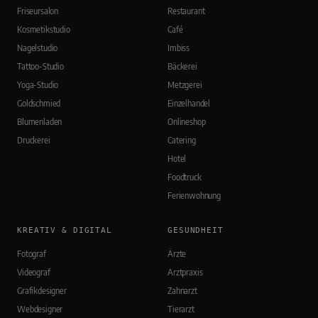
Friseursalon
Restaurant
Kosmetikstudio
Café
Nagelstudio
Imbiss
Tattoo-Studio
Bäckerei
Yoga-Studio
Metzgerei
Goldschmied
Einzelhandel
Blumenladen
Onlineshop
Druckerei
Catering
Hotel
Foodtruck
Ferienwohnung
KREATIV & DIGITAL
GESUNDHEIT
Fotograf
Ärzte
Videograf
Arztpraxis
Grafikdesigner
Zahnarzt
Webdesigner
Tierarzt