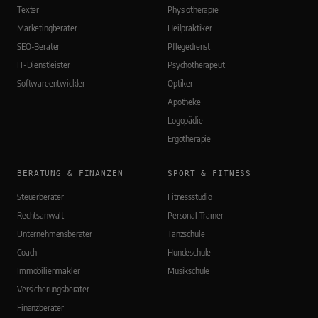
Texter
Physiotherapie
Marketingberater
Heilpraktiker
SEO-Berater
Pflegedienst
IT-Dienstleister
Psychotherapeut
Softwareentwickler
Optiker
Apotheke
Logopädie
Ergotherapie
BERATUNG & FINANZEN
SPORT & FITNESS
Steuerberater
Fitnessstudio
Rechtsanwalt
Personal Trainer
Unternehmensberater
Tanzschule
Coach
Hundeschule
Immobilienmakler
Musikschule
Versicherungsberater
Finanzberater