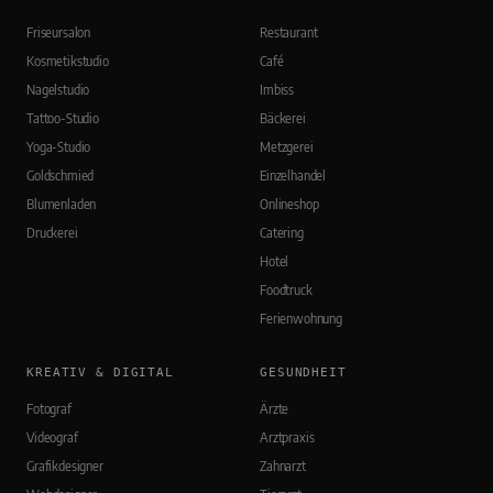
Friseursalon
Restaurant
Kosmetikstudio
Café
Nagelstudio
Imbiss
Tattoo-Studio
Bäckerei
Yoga-Studio
Metzgerei
Goldschmied
Einzelhandel
Blumenladen
Onlineshop
Druckerei
Catering
Hotel
Foodtruck
Ferienwohnung
KREATIV & DIGITAL
GESUNDHEIT
Fotograf
Ärzte
Videograf
Arztpraxis
Grafikdesigner
Zahnarzt