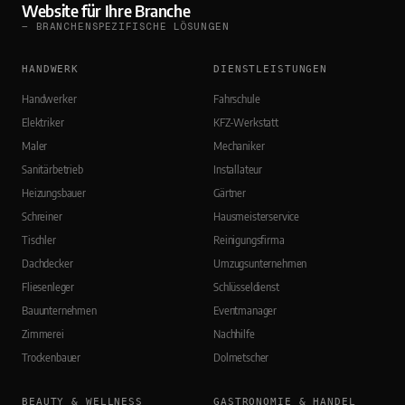
Website für Ihre Branche
— BRANCHENSPEZIFISCHE LÖSUNGEN
HANDWERK
DIENSTLEISTUNGEN
Handwerker
Fahrschule
Elektriker
KFZ-Werkstatt
Maler
Mechaniker
Sanitärbetrieb
Installateur
Heizungsbauer
Gärtner
Schreiner
Hausmeisterservice
Tischler
Reinigungsfirma
Dachdecker
Umzugsunternehmen
Fliesenleger
Schlüsseldienst
Bauunternehmen
Eventmanager
Zimmerei
Nachhilfe
Trockenbauer
Dolmetscher
BEAUTY & WELLNESS
GASTRONOMIE & HANDEL