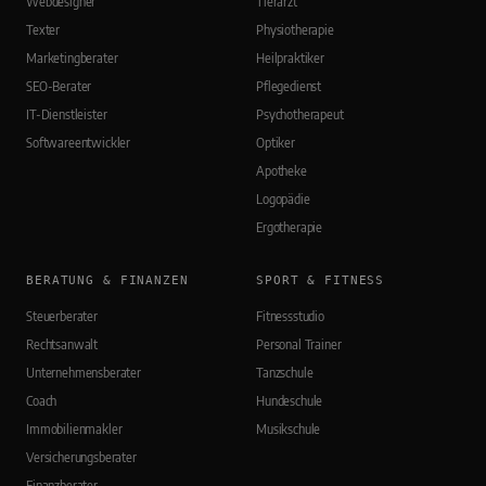
Webdesigner
Tierarzt
Texter
Physiotherapie
Marketingberater
Heilpraktiker
SEO-Berater
Pflegedienst
IT-Dienstleister
Psychotherapeut
Softwareentwickler
Optiker
Apotheke
Logopädie
Ergotherapie
BERATUNG & FINANZEN
SPORT & FITNESS
Steuerberater
Fitnessstudio
Rechtsanwalt
Personal Trainer
Unternehmensberater
Tanzschule
Coach
Hundeschule
Immobilienmakler
Musikschule
Versicherungsberater
Finanzberater