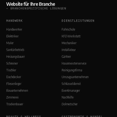
Website für Ihre Branche
— BRANCHENSPEZIFISCHE LÖSUNGEN
HANDWERK
DIENSTLEISTUNGEN
Handwerker
Fahrschule
Elektriker
KFZ-Werkstatt
Maler
Mechaniker
Sanitärbetrieb
Installateur
Heizungsbauer
Gärtner
Schreiner
Hausmeisterservice
Tischler
Reinigungsfirma
Dachdecker
Umzugsunternehmen
Fliesenleger
Schlüsseldienst
Bauunternehmen
Eventmanager
Zimmerei
Nachhilfe
Trockenbauer
Dolmetscher
BEAUTY & WELLNESS
GASTRONOMIE & HANDEL