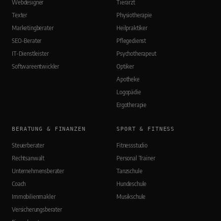
Webdesigner
Tierarzt
Texter
Physiotherapie
Marketingberater
Heilpraktiker
SEO-Berater
Pflegedienst
IT-Dienstleister
Psychotherapeut
Softwareentwickler
Optiker
Apotheke
Logopädie
Ergotherapie
BERATUNG & FINANZEN
SPORT & FITNESS
Steuerberater
Fitnessstudio
Rechtsanwalt
Personal Trainer
Unternehmensberater
Tanzschule
Coach
Hundeschule
Immobilienmakler
Musikschule
Versicherungsberater