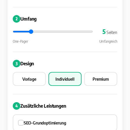
Umfang
2
5
Seiten
One-Pager
Umfangreich
Design
3
Vorlage
Individuell
Premium
Zusätzliche Leistungen
4
SEO-Grundoptimierung