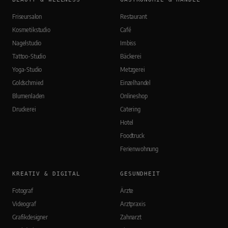
Friseursalon
Restaurant
Kosmetikstudio
Café
Nagelstudio
Imbiss
Tattoo-Studio
Bäckerei
Yoga-Studio
Metzgerei
Goldschmied
Einzelhandel
Blumenladen
Onlineshop
Druckerei
Catering
Hotel
Foodtruck
Ferienwohnung
KREATIV & DIGITAL
GESUNDHEIT
Fotograf
Ärzte
Videograf
Arztpraxis
Grafikdesigner
Zahnarzt