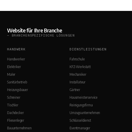
Website für Ihre Branche
— BRANCHENSPEZIFISCHE LÖSUNGEN
HANDWERK
DIENSTLEISTUNGEN
Handwerker
Fahrschule
Elektriker
KFZ-Werkstatt
Maler
Mechaniker
Sanitärbetrieb
Installateur
Heizungsbauer
Gärtner
Schreiner
Hausmeisterservice
Tischler
Reinigungsfirma
Dachdecker
Umzugsunternehmen
Fliesenleger
Schlüsseldienst
Bauunternehmen
Eventmanager