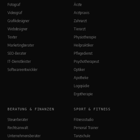
Fotograf
Ärzte
Videograf
Arztpraxis
Grafikdesigner
Zahnarzt
Webdesigner
Tierarzt
Texter
Physiotherapie
Marketingberater
Heilpraktiker
SEO-Berater
Pflegedienst
IT-Dienstleister
Psychotherapeut
Softwareentwickler
Optiker
Apotheke
Logopädie
Ergotherapie
BERATUNG & FINANZEN
SPORT & FITNESS
Steuerberater
Fitnessstudio
Rechtsanwalt
Personal Trainer
Unternehmensberater
Tanzschule