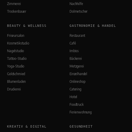
Zimmerei
Nachhilfe
Trockenbauer
Dolmetscher
BEAUTY & WELLNESS
GASTRONOMIE & HANDEL
Friseursalon
Restaurant
Kosmetikstudio
Café
Nagelstudio
Imbiss
Tattoo-Studio
Bäckerei
Yoga-Studio
Metzgerei
Goldschmied
Einzelhandel
Blumenladen
Onlineshop
Druckerei
Catering
Hotel
Foodtruck
Ferienwohnung
KREATIV & DIGITAL
GESUNDHEIT